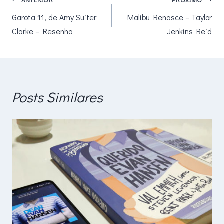
Navegação
Garota 11, de Amy Suiter
Malibu Renasce – Taylor
de
Clarke – Resenha
Jenkins Reid
Post
Posts Similares