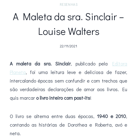
RESENHAS
A Maleta da sra. Sinclair –
Louise Walters
22/11/2021
A maleta da sra. Sinclair
, publicado pela
Editora
Planeta
, foi uma leitura leve e deliciosa de fazer,
intercalando épocas sem confundir e com trechos que
são verdadeiras declarações de amor aos livros. Eu
quis marcar
o livro inteiro com post-its
!
O livro se alterna entre duas épocas,
1940 e 2010
,
contando as histórias de Dorothea e Roberta, avó e
neta.