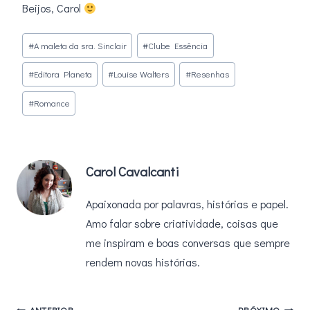
Beijos, Carol
Tags
#
A maleta da sra. Sinclair
#
Clube Essência
do
#
Editora Planeta
#
Louise Walters
#
Resenhas
Post:
#
Romance
Carol Cavalcanti
Apaixonada por palavras, histórias e papel.
Amo falar sobre criatividade, coisas que
me inspiram e boas conversas que sempre
rendem novas histórias.
ANTERIOR
PRÓXIMO