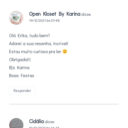
Open Kloset By Karina
disse:
19/12/2021 às 07:48
Olá Erika, tudo bem?
Adorei a sua resenha, incrível!
Estou muito curiosa pra ler
Obrigada!!!
Bjs Karina
Boas Festas
Responder
Cidália
disse:
10/12/2021 às 14:41