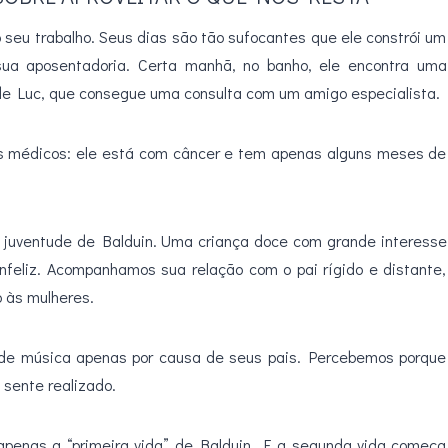
 seu trabalho. Seus dias são tão sufocantes que ele constrói um
 sua aposentadoria. Certa manhã, no banho, ele encontra uma
o de Luc, que consegue uma consulta com um amigo especialista.
es médicos: ele está com câncer e tem apenas alguns meses de
juventude de Balduin. Uma criança doce com grande interesse
nfeliz. Acompanhamos sua relação com o pai rígido e distante,
o às mulheres.
z de música apenas por causa de seus pais. Percebemos porque
sente realizado.
apenas a “primeira vida” de Balduin. E a segunda vida começa