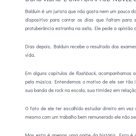
Balduin é um jurista que não gosta nem um pouco do
dispositivo para contar os dias que faltam para
protuberância estranha na axila. Ele pede a opiniã
Dias depois, Balduin recebe o resultado dos exam
vida.
Em alguns capítulos de
flashback
, acompanhamos a 
pela música. Entendemos o motivo de ele ser tão i
sua banda de rock na escola, sua timidez em relaçã
O fato de ele ter escolhido estudar direito em ve
mesmo com um trabalho bem remunerado ele não se 
Mas esta é apenas uma parte da história. Esta é 