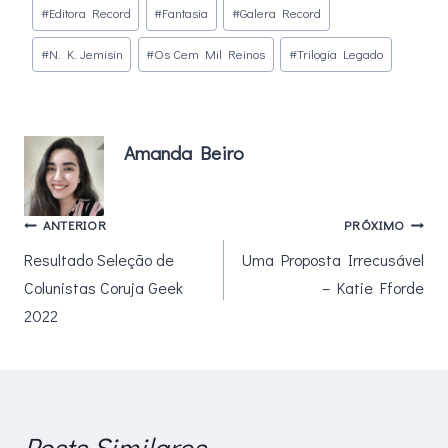
Tags
#
Editora Record
#
Fantasia
#
Galera Record
do
#
N. K. Jemisin
#
Os Cem Mil Reinos
#
Trilogia Legado
Post:
Amanda Beiro
Navegação
ANTERIOR
PRÓXIMO
Resultado Seleção de
Uma Proposta Irrecusável
de
Colunistas Coruja Geek
– Katie Fforde
Post
2022
Posts Similares