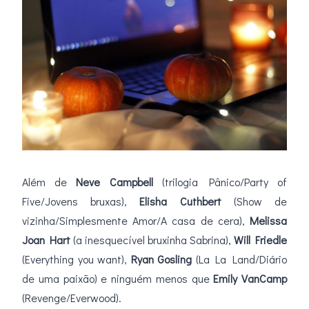
Além de
Neve Campbell
(trilogia Pânico/Party of
Five/Jovens bruxas),
Elisha Cuthbert
(Show de
vizinha/Simplesmente Amor/A casa de cera),
Melissa
Joan Hart
(a inesquecível bruxinha Sabrina),
Will Friedle
(Everything you want),
Ryan Gosling
(La La Land/Diário
de uma paixão) e ninguém menos que
Emily VanCamp
(Revenge/Everwood).