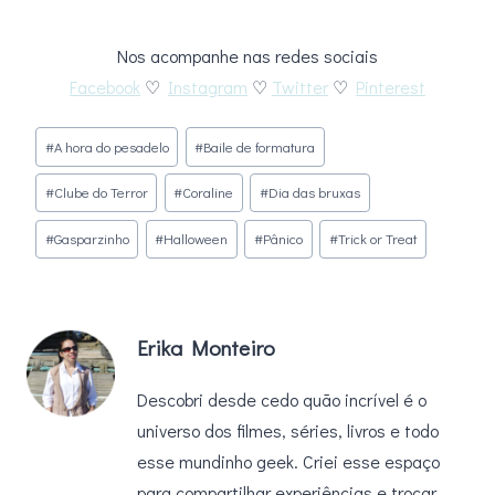
Nos acompanhe nas redes sociais
Facebook
♡
Instagram
♡
Twitter
♡
Pinterest
Tags
#
A hora do pesadelo
#
Baile de formatura
do
#
Clube do Terror
#
Coraline
#
Dia das bruxas
Post:
#
Gasparzinho
#
Halloween
#
Pânico
#
Trick or Treat
Erika Monteiro
Descobri desde cedo quão incrível é o
universo dos filmes, séries, livros e todo
esse mundinho geek. Criei esse espaço
para compartilhar experiências e trocar