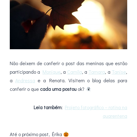
Não deixem de conferir o post das meninas que estão
participando a
Monique
, a
Camila
, a
Tamara
, a
Tanise
,
a
Andressa
e a Renata. Visitem o blog delas para
conferir o que
cada uma postou
ok?
Leia também
:
Projeto fotográfico – rotina na
quarentena
Até o próximo post, Érika