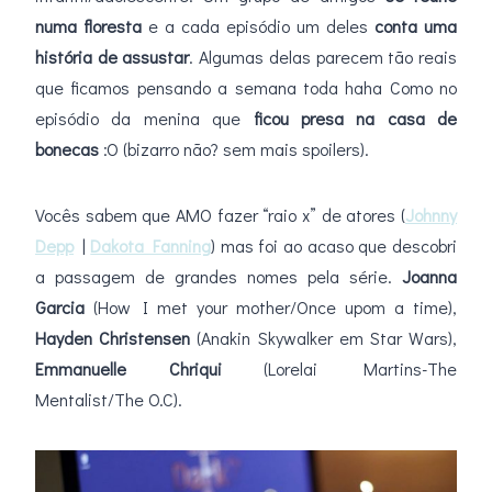
numa floresta
e a cada episódio um deles
conta uma
história de assustar
. Algumas delas parecem tão reais
que ficamos pensando a semana toda haha Como no
episódio da menina que
ficou presa na casa de
bonecas
:O (bizarro não? sem mais spoilers).
Vocês sabem que AMO fazer “raio x” de atores (
Johnny
Depp
|
Dakota Fanning
) mas foi ao acaso que descobri
a passagem de grandes nomes pela série.
Joanna
Garcia
(How I met your mother/Once upom a time),
Hayden Christensen
(Anakin Skywalker em Star Wars),
Emmanuelle Chriqui
(Lorelai Martins-The
Mentalist/The O.C).