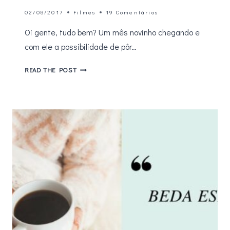
02/08/2017
Filmes
19 Comentários
Oi gente, tudo bem? Um mês novinho chegando e
com ele a possibilidade de pôr…
5
READ THE POST
FILMES
DOS
ANOS
80
PARA
ASSISTIR
NA
NETFLIX