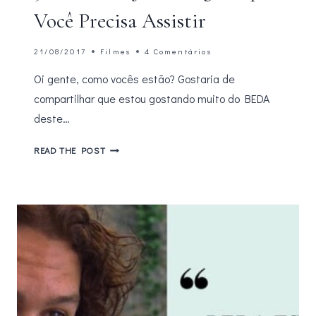
Você Precisa Assistir
21/08/2017
Filmes
4 Comentários
Oi gente, como vocês estão? Gostaria de
compartilhar que estou gostando muito do BEDA
deste…
5
READ THE POST
FILMES
DE
JOHN
HUGHES
QUE
VOCÊ
PRECISA
ASSISTIR