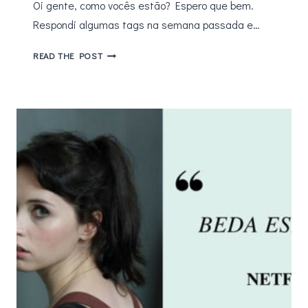
Oi gente, como vocês estão? Espero que bem.
Respondi algumas tags na semana passada e…
RESPONDENDO
READ THE POST
A
TAG
–
COM
QUE
FILME
EU
VOU?