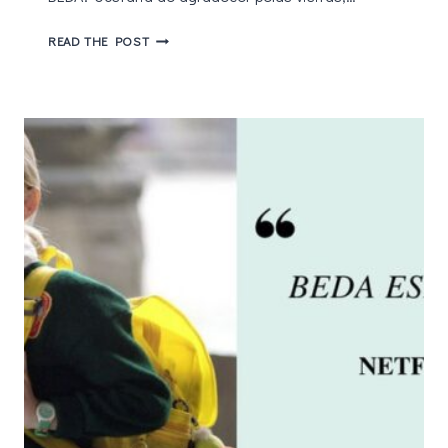
5
READ THE POST
FILMES
DOS
ANOS
90
NA
NETFLIX