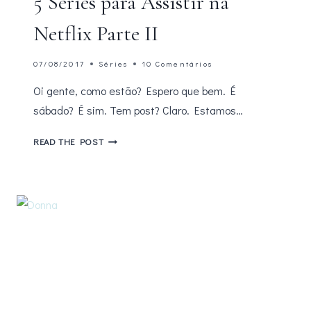
5 Séries para Assistir na
Netflix Parte II
07/08/2017
Séries
10 Comentários
Oi gente, como estão? Espero que bem. É
sábado? É sim. Tem post? Claro. Estamos…
5
READ THE POST
SÉRIES
PARA
ASSISTIR
NA
NETFLIX
PARTE
II