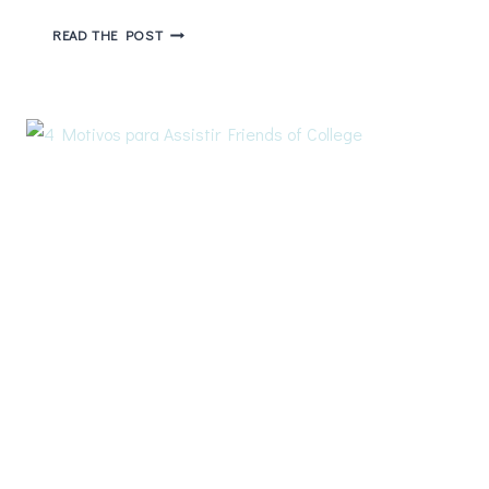
5
READ THE POST
LIÇÕES
DE
EMPODERAMENTO
COM
DONNA
PAULSEN