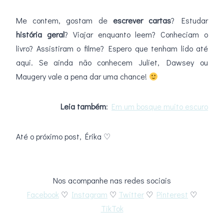
Me contem, gostam de
escrever cartas
? Estudar
história geral
? Viajar enquanto leem? Conheciam o
livro? Assistiram o filme? Espero que tenham lido até
aqui. Se ainda não conhecem Juliet, Dawsey ou
Maugery vale a pena dar uma chance!
Leia também
:
Em um bosque muito escuro
Até o próximo post, Érika ♡
Nos acompanhe nas redes sociais
Facebook
♡
Instagram
♡
Twitter
♡
Pinterest
♡
TikTok