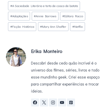
Tags
#
A Sociedade Literária e torta de casca de batata
do
#
Adaptações
#
Annie Barrows
#
Editora Rocco
Post:
#
Ficção Histórica
#
Mary Ann Shaffer
#
Netflix
Erika Monteiro
Descobri desde cedo quão incrível é o
universo dos filmes, séries, livros e todo
esse mundinho geek. Criei esse espaço
para compartilhar experiências e trocar
ideias.