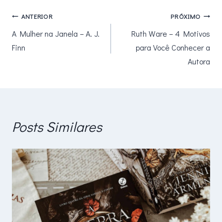
Navegação
ANTERIOR
PRÓXIMO
A Mulher na Janela – A. J.
Ruth Ware – 4 Motivos
de
Finn
para Você Conhecer a
Post
Autora
Posts Similares