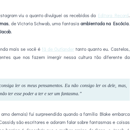
stagram viu o quanto divulguei os recebidos da
Editora Record
.
smas
, de Victoria Schwab, uma fantasia
ambientada na Escócia
.
Jacob
.
inda mais se você é
fã de Outlander
tanto quanto eu. Castelos,
ientes que nos fazem imergir nessa cultura tão diferente da
nsiga ler os meus pensamentos. Eu não consigo ler os dele, mas,
 não ter esse poder a ter e ser um fantasma.”
 amo demais) fui surpreendida quando a família Blake embarca
 Cassidy são escritores e adoram falar sobre fantasmas e coisas