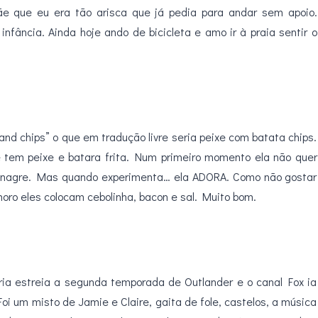
e que eu era tão arisca que já pedia para andar sem apoio.
nfância. Ainda hoje ando de bicicleta e amo ir à praia sentir o
nd chips” o que em tradução livre seria peixe com batata chips.
 tem peixe e batara frita. Num primeiro momento ela não quer
vinagre. Mas quando experimenta… ela ADORA. Como não gostar
ro eles colocam cebolinha, bacon e sal. Muito bom.
eria estreia a segunda temporada de Outlander e o canal Fox ia
oi um misto de Jamie e Claire, gaita de fole, castelos, a música