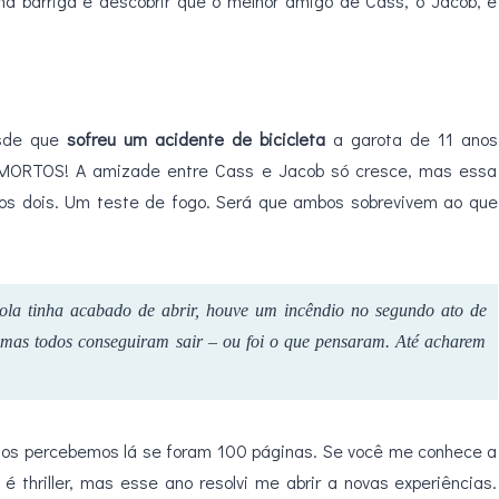
na barriga é descobrir que o melhor amigo de Cass, o Jacob, é
esde que
sofreu um acidente de bicicleta
a garota de 11 anos
 MORTOS! A amizade entre Cass e Jacob só cresce, mas essa
 os dois. Um teste de fogo. Será que ambos sobrevivem ao que
ola tinha acabado de abrir, houve um incêndio no segundo ato de
 mas todos conseguiram sair – ou foi o que pensaram. Até acharem
enos percebemos lá se foram 100 páginas. Se você me conhece a
thriller, mas esse ano resolvi me abrir a novas experiências.