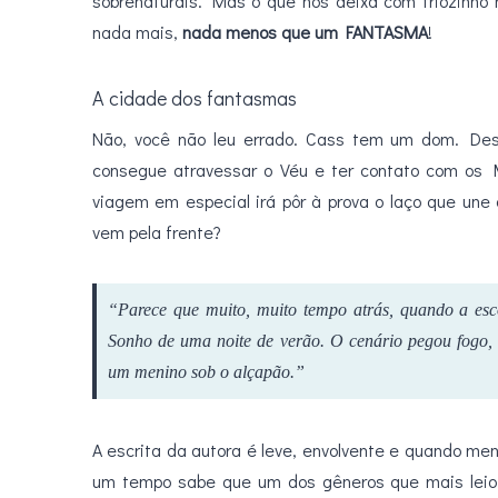
sobrenaturais. Mas o que nos deixa com friozinho 
nada mais,
nada menos que um FANTASMA
!
A cidade dos fantasmas
Não, você não leu errado. Cass tem um dom. D
consegue atravessar o Véu e ter contato com os
viagem em especial irá pôr à prova o laço que une
vem pela frente?
“Parece que muito, muito tempo atrás, quando a esc
Sonho de uma noite de verão. O cenário pegou fogo,
um menino sob o alçapão.”
A escrita da autora é leve, envolvente e quando m
um tempo sabe que um dos gêneros que mais leio é 