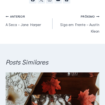
Navegação
ANTERIOR
PRÓXIMO
A Seca – Jane Harper
Siga em Frente – Austin
de
Kleon
Post
Posts Similares