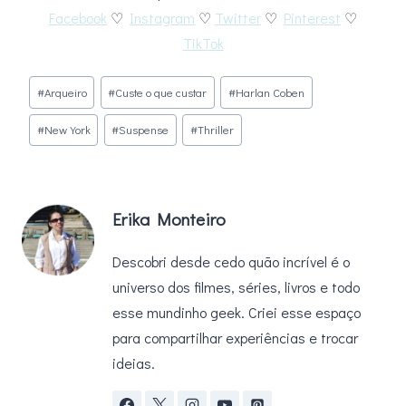
Facebook
♡
Instagram
♡
Twitter
♡
Pinterest
♡
TikTok
Tags
#
Arqueiro
#
Custe o que custar
#
Harlan Coben
do
#
New York
#
Suspense
#
Thriller
Post:
Erika Monteiro
Descobri desde cedo quão incrível é o
universo dos filmes, séries, livros e todo
esse mundinho geek. Criei esse espaço
para compartilhar experiências e trocar
ideias.