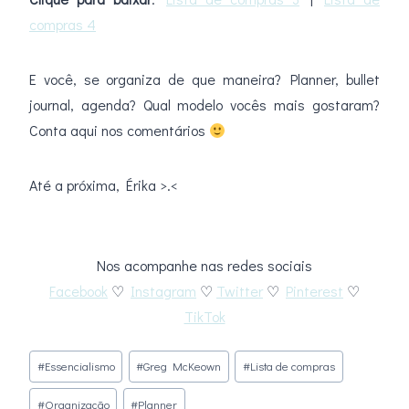
compras 4
E você, se organiza de que maneira? Planner, bullet
journal, agenda? Qual modelo vocês mais gostaram?
Conta aqui nos comentários
Até a próxima, Érika >.<
Nos acompanhe nas redes sociais
Facebook
♡
Instagram
♡
Twitter
♡
Pinterest
♡
TikTok
Tags
#
Essencialismo
#
Greg McKeown
#
Lista de compras
do
#
Organização
#
Planner
Post: