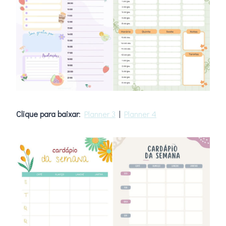
Clique para baixar
:
Planner 3
|
Planner 4