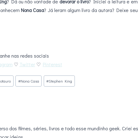
King
? Dá ou não vontade de
devorar o livro
? Iniciei a leitura e em
 conhecem
Nona Casa
? Já leram algum livro da autora? Deixe seu
nhe nas redes sociais
tagram
♡
Twitter
♡
Pinterest
otauro
#
Nona Casa
#
Stephen King
rso dos filmes, séries, livros e todo esse mundinho geek. Criei e
ocar ideias.