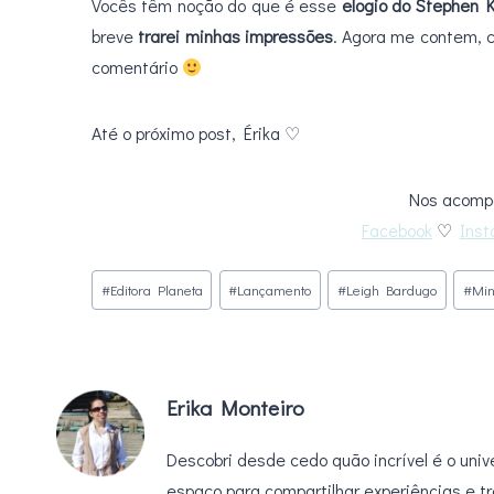
Vocês têm noção do que é esse
elogio do Stephen 
breve
trarei minhas impressões
. Agora me contem,
comentário
Até o próximo post, Érika ♡
Nos acompa
Facebook
♡
Ins
Tags
#
Editora Planeta
#
Lançamento
#
Leigh Bardugo
#
Min
do
Post:
Erika Monteiro
Descobri desde cedo quão incrível é o unive
espaço para compartilhar experiências e tr