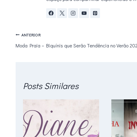
Navegação
ANTERIOR
Moda Praia – Biquínis que Serão Tendência no Verão 20
de
Post
Posts Similares