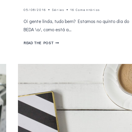
05/08/2016
Séries
16 Comentários
Oi gente linda, tudo bem? Estamos no quinto dia do
BEDA \o/, como está a…
5
READ THE POST
SÉRIES
PARA
QUEM
QUER
TREINAR
UM
NOVO
IDIOMA