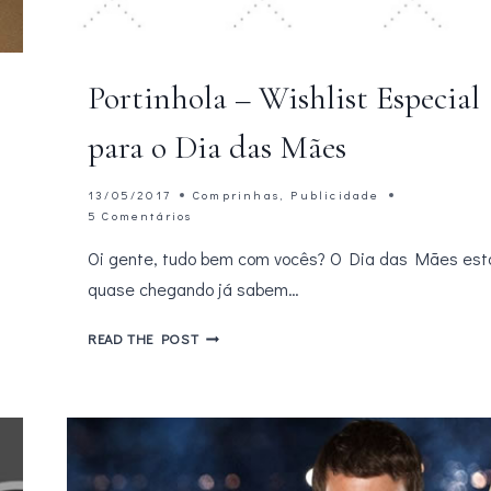
Portinhola – Wishlist Especial
para o Dia das Mães
13/05/2017
Comprinhas
,
Publicidade
5 Comentários
Oi gente, tudo bem com vocês? O Dia das Mães est
quase chegando já sabem…
PORTINHOLA
READ THE POST
–
WISHLIST
ESPECIAL
PARA
O
DIA