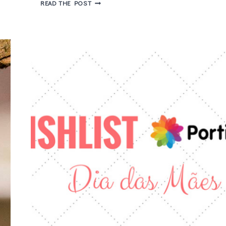
CANON
READ THE POST
T3I
+
LENTES
18-
135MM
E
50MM