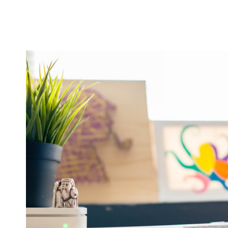
–
5
DICAS
PARA
MELHORAR
SUAS
FOTOS