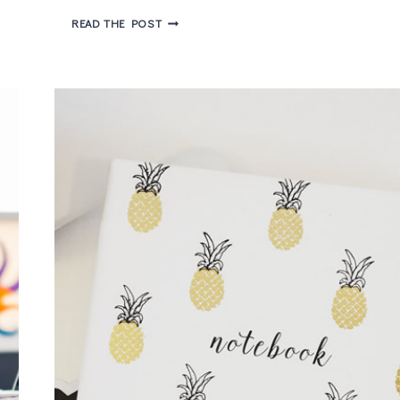
5
READ THE POST
DICAS
PARA
OTIMIZAR
CONTEÚDO
E
MELHORAR
O
SEO
DO
BLOG