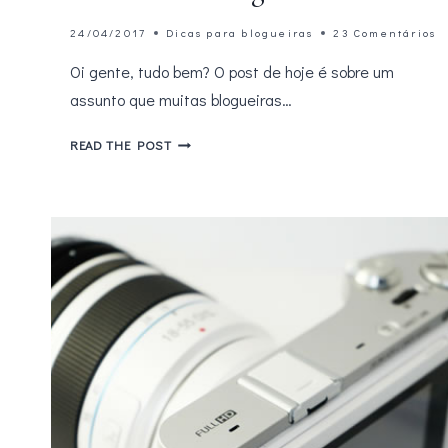
24/04/2017
Dicas para blogueiras
23 Comentários
Oi gente, tudo bem? O post de hoje é sobre um
assunto que muitas blogueiras…
5
READ THE POST
DICAS
FÁCEIS
PARA
MELHORAR
O
SEO
DO
SEU
BLOG