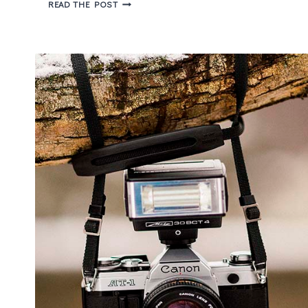
COMO
READ THE POST
TER
MAIS
CRIATIVIDADE
NO
SEU
DIA
A
DIA