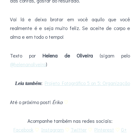
das contas, gostar do resultado.
Vai lá e deixa brotar em você aquilo que você
realmente é e seja muito feliz. Se aceite de corpo e
alma e em todo o tempo!
Texto por
Helena de Oliveira
(sigam pelo
@helenanoliveira
)
:
Projeto Fotográfico 5 on 5: Organização
Leia também
Até o próximo post!
Érika
♡
Acompanhe também nas redes sociais:
Facebook
♡
Instagram
♡
Twitter
♡
Pinterest
♡
G+