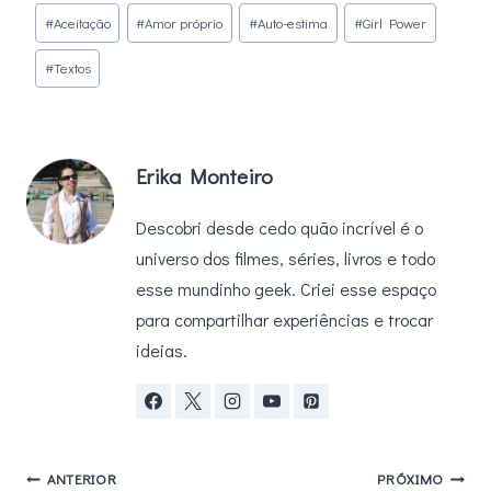
Tags
#
Aceitação
#
Amor próprio
#
Auto-estima
#
Girl Power
do
#
Textos
Post:
Erika Monteiro
Descobri desde cedo quão incrível é o
universo dos filmes, séries, livros e todo
esse mundinho geek. Criei esse espaço
para compartilhar experiências e trocar
ideias.
Navegação
ANTERIOR
PRÓXIMO