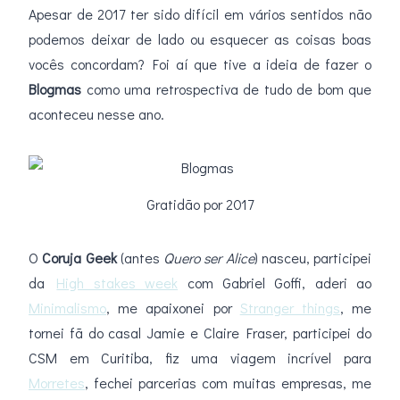
Apesar de 2017 ter sido difícil em vários sentidos não
podemos deixar de lado ou esquecer as coisas boas
vocês concordam? Foi aí que tive a ideia de fazer o
Blogmas
como uma retrospectiva de tudo de bom que
aconteceu nesse ano.
Gratidão por 2017
O
Coruja Geek
(antes
Quero ser Alice
) nasceu, participei
da
High stakes week
com Gabriel Goffi, aderi ao
Minimalismo
, me apaixonei por
Stranger things
, me
tornei fã do casal Jamie e Claire Fraser, participei do
CSM em Curitiba, fiz uma viagem incrível para
Morretes
, fechei parcerias com muitas empresas, me