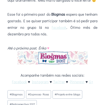
aqui diariamente. Meu muito obrigada a você leitor
Esse foi o primeiro post do
Blogmas
espero que tenham
gostado. E se quiser participar também é só pedir para
entrar no grupo lá no
facebook
. Ótimo mês de
dezembro pra todos nós.
Até o próximo post, Érika
♥
Acompanhe também nas redes sociais:
Facebook
♥
Instagram
♥
Twitter
♥
Pinterest
♥
G+
Tags
#
Blogmas
#
Expresso Rosa
#
Projeto entre blogs
do
#
Retrospectiva 2017
Post: