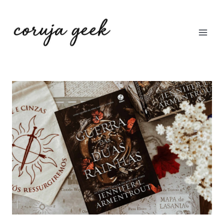
Pular
para
o
Conteúdo