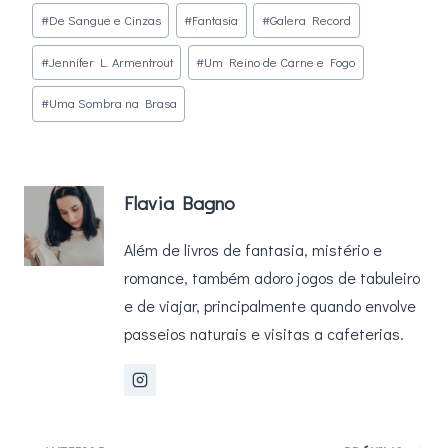
#
De Sangue e Cinzas
#
Fantasia
#
Galera Record
Post:
#
Jennifer L. Armentrout
#
Um Reino de Carne e Fogo
#
Uma Sombra na Brasa
Flavia Bagno
Além de livros de fantasia, mistério e
romance, também adoro jogos de tabuleiro
e de viajar, principalmente quando envolve
passeios naturais e visitas a cafeterias.