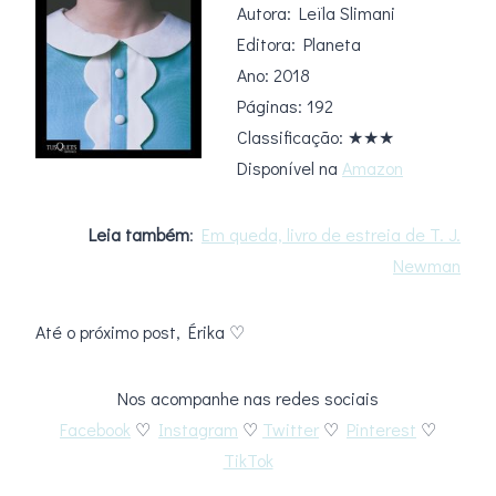
Autora: Leïla Slimani
Editora: Planeta
Ano: 2018
Páginas: 192
Classificação: ★★★
Disponível na
Amazon
Leia também
:
Em queda, livro de estreia de T. J.
Newman
Até o próximo post, Érika ♡
Nos acompanhe nas redes sociais
Facebook
♡
Instagram
♡
Twitter
♡
Pinterest
♡
TikTok