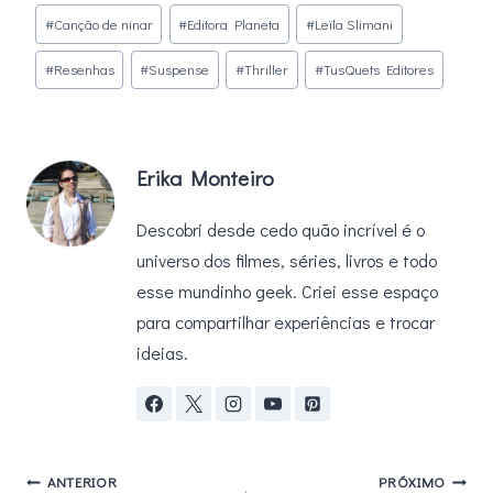
Tags
#
Canção de ninar
#
Editora Planeta
#
Leïla Slimani
do
#
Resenhas
#
Suspense
#
Thriller
#
TusQuets Editores
Post:
Erika Monteiro
Descobri desde cedo quão incrível é o
universo dos filmes, séries, livros e todo
esse mundinho geek. Criei esse espaço
para compartilhar experiências e trocar
ideias.
Navegação
ANTERIOR
PRÓXIMO