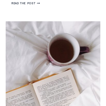
MÁRCIA
READ THE POST
DO
VALLE
–
ONDE
GUARDO
AS
BOBAGENS…