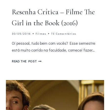
Resenha Crítica – Filme The
Girl in the Book (2016)
30/05/2016
Filmes
73 Comentários
Oi pessoal, tudo bem com vocês? Esse semestre
está muito corrido na faculdade, comecei fazer…
RESENHA
READ THE POST
CRÍTICA
–
FILME
THE
GIRL
IN
THE
BOOK