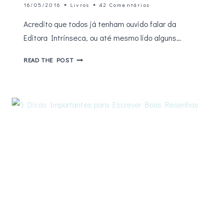
16/05/2016
Livros
42 Comentários
Acredito que todos já tenham ouvido falar da
Editora Intrínseca, ou até mesmo lido alguns…
5
READ THE POST
MOTIVOS
PARA
CONFERIR
OS
LANÇAMENTOS
DA
EDITORA
INTRÍNSECA