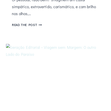
simpático, extrovertido, carismático, e com brilho
nos olhos,…
BEDA
READ THE POST
#13
–
RESENHA
É
DO
BABADO
POR
EVELYN
REGLY