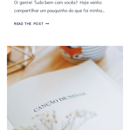
Oi gente! Tudo bem com vocês? Hoje venho
compartilhar um pouquinho do que foi minha…
RESENHA
READ THE POST
–
A
CARTA
SECRETA,
DE
LUCINDA
RILEY