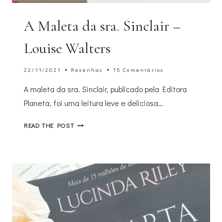
A Maleta da sra. Sinclair –
Louise Walters
22/11/2021
Resenhas
15 Comentários
A maleta da sra. Sinclair, publicado pela Editora
Planeta, foi uma leitura leve e deliciosa…
A
READ THE POST
MALETA
DA
SRA.
SINCLAIR
–
LOUISE
WALTERS