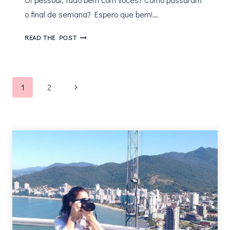
o final de semana? Espero que bem!…
RESENHA
READ THE POST
–
O
PEQUENO
Navegação
PRÍNCIPE
Página
1
2
GERAÇÃO
da
Seguinte
EDITORIAL
Página