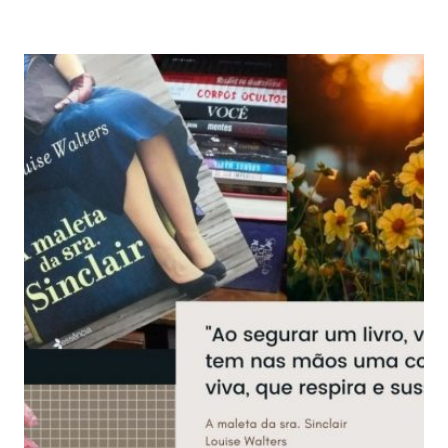
–
TAYLOR
JENKINS
REID