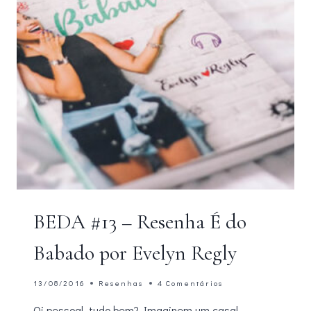
BEDA #13 – Resenha É do
Babado por Evelyn Regly
13/08/2016
Resenhas
4 Comentários
Oi pessoal, tudo bem? Imaginem um casal